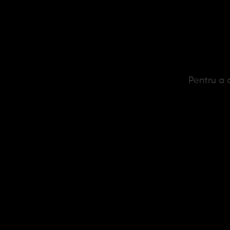
Pentru a c
Bricheta Zippo Chrome Set
Br
184,77 lei