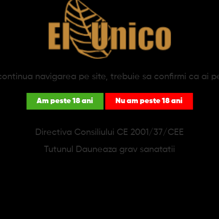
PRODUSE SIMILARE
ontinua navigarea pe site, trebuie sa confirmi ca ai p
Am peste 18 ani
Nu am peste 18 ani
Directiva Consiliului CE 2001/37/CEE
Tutunul Dauneaza grav sanatatii
icheta Zippo Navy Blue
Bricheta Zippo Red L
Matte
181,46 lei
156,30 lei
208,39 l