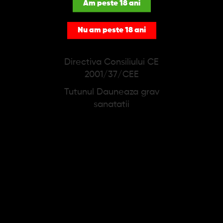
Am peste 18 ani
Nu am peste 18 ani
Directiva Consiliului CE
2001/37/CEE
Tutunul Dauneaza grav
Tigari de foi Principes
Tigari de foi Principes
sanatatii
Corona Caribbean (5)
Corona Red (5)
33,52 lei
33,52 lei
Adauga in cos
Adauga in cos