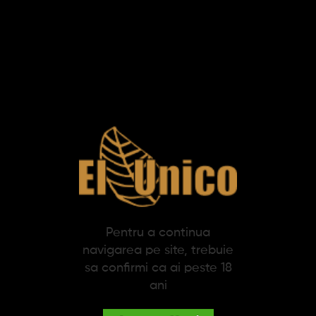
Adauga in cos
Adauga in cos
Tigari de foi Principes
Tigari de foi Principes
Corona Blond (5)
Corona Brown (5)
Pentru a continua
33,52 lei
33,52 lei
navigarea pe site, trebuie
sa confirmi ca ai peste 18
ani
Adauga in cos
Adauga in cos