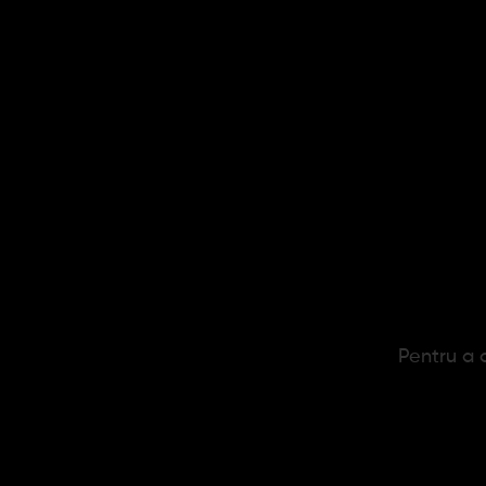
Pret
Pentru a c
Nu sunt 