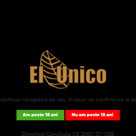
D&B
Djarum
First
Prompt
Retros
Senator
ontinua navigarea pe site, trebuie sa confirmi ca ai p
Silverado
Am peste 18 ani
Nu am peste 18 ani
produse în această categorie.
Directiva Consiliului CE 2001/37/CEE