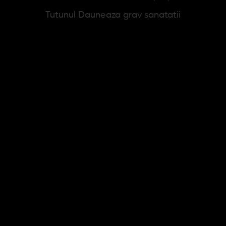
Tutunul Dauneaza grav sanatatii
NEWSLETTER
se afla mai repede daca esti abonat. Reduceri noi in fiecare
Sunt de acord cu
Politica de confidentialitate
.