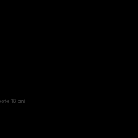
Olsen
Primus
MTB
Pegasus
este 18 ani
Continuare