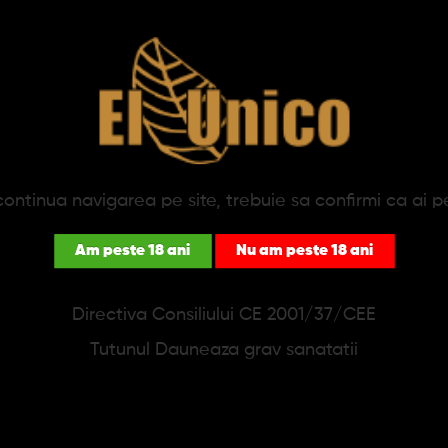
produse în această categorie.
ontinua navigarea pe site, trebuie sa confirmi ca ai p
Am peste 18 ani
Nu am peste 18 ani
NEWSLETTER
Directiva Consiliului CE 2001/37/CEE
se afla mai repede daca esti abonat. Reduceri noi in fiecare
Tutunul Dauneaza grav sanatatii
Sunt de acord cu
Politica de confidentialitate
.