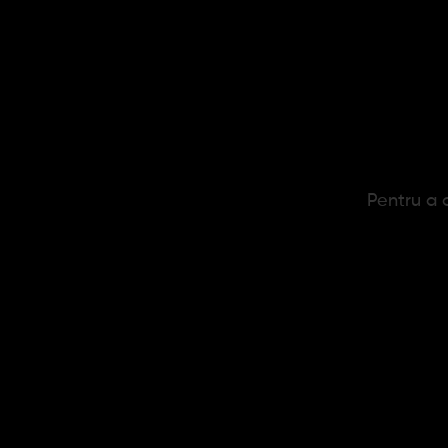
Nu sunt 
Pret
Pentru a c
Noutatile 