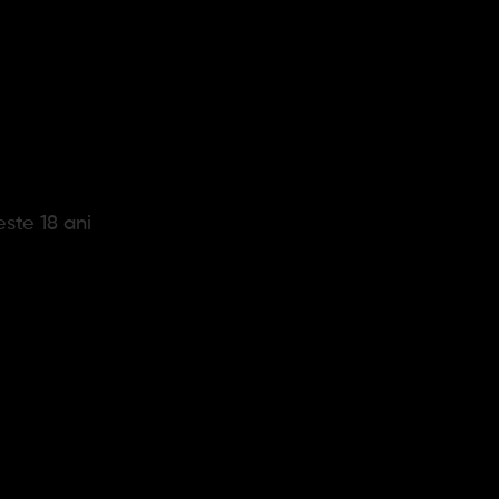
Continuare
este 18 ani
 saptamana!
ABONARE