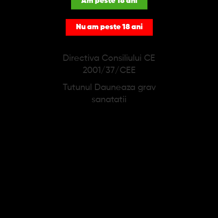
Am peste 18 ani
Nu am peste 18 ani
Directiva Consiliului CE
2001/37/CEE
Tutunul Dauneaza grav
Set Plosca + Busola
Set Plosca cu 4 pahare
sanatatii
(argintiu satinat)
87,23 lei
74,34 lei
Adauga in cos
Adauga in cos