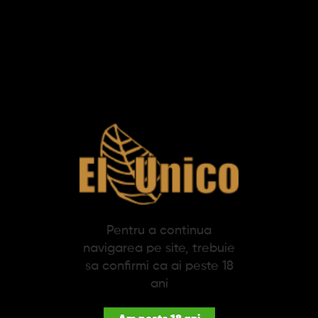
Adauga in cos
Adauga in cos
-20%
Set Angelo Plosca + Etui
Set Plosca + 2 pahare
Tigarete (negru)
(maro)
Pentru a continua
53,24 lei
69,77 lei
navigarea pe site, trebuie
87,22 lei
sa confirmi ca ai peste 18
ani
Adauga in cos
Adauga in cos