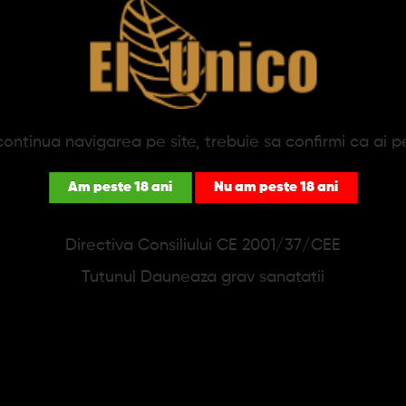
PRODUSE SIMILARE
ontinua navigarea pe site, trebuie sa confirmi ca ai p
Am peste 18 ani
Nu am peste 18 ani
Directiva Consiliului CE 2001/37/CEE
Tutunul Dauneaza grav sanatatii
heta Easy Torch Cauciuc
Bricheta Zippo "Vintage 
Multicolor
Chrome"
11,92 lei
161,75 lei