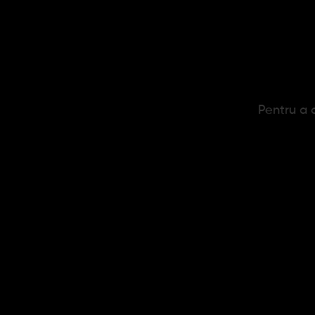
Pentru a c
Bricheta Zippo Royal Blue Logo
Bric
209,95 lei