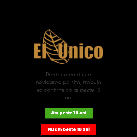
SPECIFICATII
DESCRIERE
Etui Trabucuri Lemn 3CT (negru)
Adevaratii connoiseur stiu ca fiecare trabuc este un produs viu,
un produs pe care il tratezi cu respect si atentie. Si fiindca orice
fumator va avea la el, intotdeauna, cel putin un trabuc pentru
o ocazie neprevazuta, etuiurile reprezinta modalitatea perfecta
de a le transporta fara probleme. Realizate din piele de buna
Pentru a continua
calitate la exterior, etuiurile au intotdeauna lemn de cedru la
interior, intrucat acesta pastreaza umiditatea si astfel mentine
navigarea pe site, trebuie
trabucul in parametrii perfecti pentru a putea fi savurat in voie.
sa confirmi ca ai peste 18
ani
Un produs elegant, un umidor de calatorie ce are o capacitate
de 3 trabucuri si se deschide prin indepartarea partii
superioare. Culoare: negru.
Am peste 18 ani
Nu am peste 18 ani
PRODUSE SIMILARE