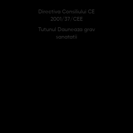
Directiva Consiliului CE
2001/37/CEE
Tutunul Dauneaza grav
sanatatii
Umidificator B2
Set Umidor Angelo
(maro inchis)
24x18x8cm
5,15 lei
243,88 lei
304,85 lei
Adauga in cos
Adauga in cos