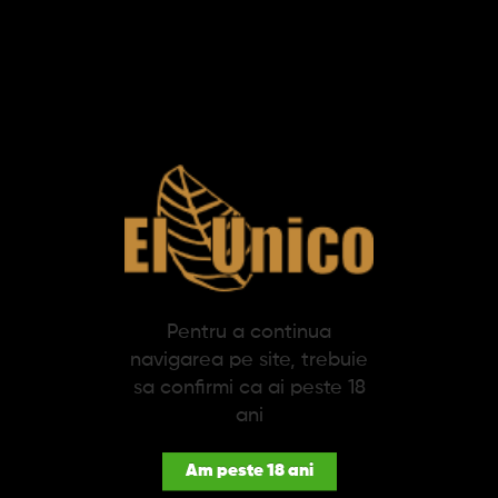
SPECIFICATII
DESCRIERE
Gaz Refill Albstru (tub) S.T. Dupont
Gazul albastru S.T. Dupont este creat special pentru brichetele
cu flacara calda. Functioneaza pentru: Ligne 8, Ligne D, Mon
Dupont, D-Light, Urban, Soubreny. Fiecare piesa speciala are
nevoie de accesoriile perfecte. Va recomandam folosirea
accesoriilor si refill-urilor originale S.T. Dupont pentru produsul
dumneavoastra.
Pentru a continua
navigarea pe site, trebuie
S.T. Dupont inseamna piese exceptionale, pentru oameni
sa confirmi ca ai peste 18
exceptionali, create sa treaca testul timpului. S.T. Dupont
ani
reprezinta pasiunea adusa in procesul de creatie a produselor
de lux. Un atelier de design unde ideile si inovatia sunt aduse la
viata si unde calitatea este la cel mai inalt standard. O
Am peste 18 ani
mostenire ce dateaza inca din 1872, unde cei mai talentati