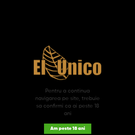
Adauga in cos
SPECIFICATII
DESCRIERE
Mine + Radiere Creion Mecanic (5+2) S.T. Dupont
Refill cu 5 mine pentru creion mecanic de 0.7 mm si doua gume
de sters. Functioneaza pentru: Classique (inainte de 1999) si
Montparnasse. Fiecare piesa speciala are nevoie de accesoriile
perfecte. Va recomandam folosirea accesoriilor si refill-urilor
Pentru a continua
originale S.T. Dupont pentru produsul dumneavoastra.
navigarea pe site, trebuie
S.T. Dupont inseamna piese exceptionale, pentru oameni
sa confirmi ca ai peste 18
exceptionali, create sa treaca testul timpului. S.T. Dupont
ani
reprezinta pasiunea adusa in procesul de creatie a produselor
de lux. Un atelier de design unde ideile si inovatia sunt aduse la
viata si unde calitatea este la cel mai inalt standard. O
Am peste 18 ani
mostenire ce dateaza inca din 1872, unde cei mai talentati