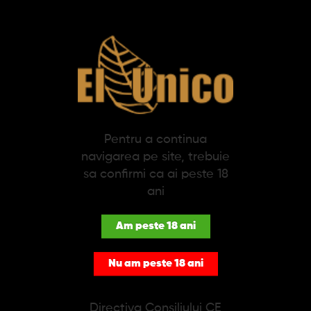
SPECIFICATII
DESCRIERE
Tigari de foi Clubmaster Mini Blue (20)
Visul oricarui fumator, ca matasea si catifeaua: Echilibrul usor
dulce, fin si delicat este completat de o gama de arome si
caracteristici.
Pentru a continua
navigarea pe site, trebuie
: Sumatra
Wrapper
Lungime: 67 mm; Diametru: 7.4 mm
sa confirmi ca ai peste 18
Disponibil in pachete de 20.
ani
Am peste 18 ani
PRODUSE SIMILARE
Nu am peste 18 ani
-25%
-25%
Directiva Consiliului CE