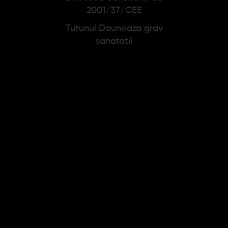
2001/37/CEE
Tutunul Dauneaza grav
sanatatii
Tigari de foi
Tigari de foi
Handelsgold Blue (5)
Handelsgold Red (5)
15,72 lei
12,57 lei
15,72 lei
Adauga in cos
Adauga in cos
NEWSLETTER