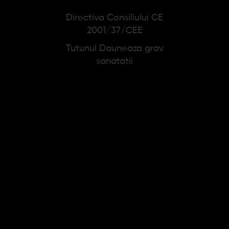
Directiva Consiliului CE
2001/37/CEE
Tutunul Dauneaza grav
sanatatii
Tigari de foi Principes
Tigari de foi Principes
Corona Red (5)
Corona Caribbean (5)
33,52 lei
33,52 lei
Adauga in cos
Adauga in cos