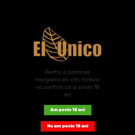
SPECIFICATII
DESCRIERE
Tigari de foi Principes Chicos Blond (5)
Lansate pe piata din Republica Dominicana in anii 50, Principes
Chicos este o tigara de foi dominicana, originala, fabricata la
masina. Linia este produsa in cea mai veche fabrica de tutun
din Republica Dominicana - La Aurora. Cu o lungime de 12.4 cm
si un inel de 38, Principes Chicos contine 6.5 grame de tutun de
Pentru a continua
cea mai buna calitate, in compozitia lor intrand fasii de frunze
navigarea pe site, trebuie
de tutun de la trabucurile premium. Un binder HTL si un
wrapper natural din Indonesia, Principes Chicos este o tigara de
sa confirmi ca ai peste 18
foi, aromata cu o vitola inedita, de trabuc. Principes Chicos
ani
Blond are o intensitate medie si aroma de vanilie. Impachetare
de 5 tigari, ambalate individual.
Am peste 18 ani
Nu am peste 18 ani
PRODUSE SIMILARE