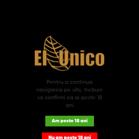
SPECIFICATII
DESCRIERE
Trabucuri AJ Fernandez Blend Toro (15)
Producatorul de trabucuri AJ Fernandez s-a descris prin
urmatorul Motto: "Pentru a crea cele mai bune trabucuri din
lume, ai nevoie de cea mai buna materie prima". Trabucurile AJ
Fernandez au luat amploare intr-un timp foarte scurt si au
devenit unul dintre cele mai vehiculate branduri din intreaga
lume.
Pentru a continua
Blend 15 este pachetul premium de trabucuri la un pret
navigarea pe site, trebuie
accesibil care descrie perfect calitatile trabucurilor AJ
sa confirmi ca ai peste 18
Fernandez. Trabucurile sunt fabricate cu tutun 100% din
Nicaragua si ofera o experienta de fumat savuroasa.
ani
Trabucurile AJ Fernandez Blend Toro (15), au o tarie medie, o
lungime de 152mm cu un inel de 50, iar pachetul contine 15
Am peste 18 ani
trabucuri atent concepute.
Nu am peste 18 ani