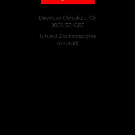
PRODUSE SIMILARE
Directiva Consiliului CE
2001/37/CEE
Tutunul Dauneaza grav
sanatatii
Trabucuri AJ
Trabucuri AJ
Fernandez New World
Fernandez Bellas Artes
Gobernador Toro (21)
Maduro Toro (20)
1.060,00 lei
1.486,00 lei
Adauga in cos
Adauga in cos