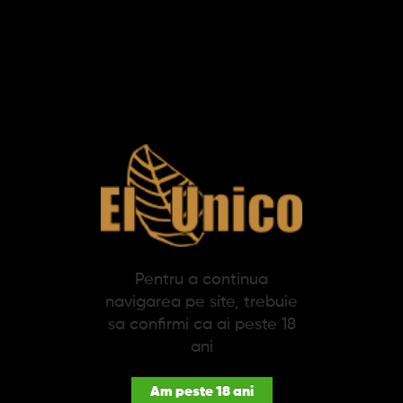
Adauga in cos
SPECIFICATII
DESCRIERE
Trabucuri E.P Carrillo Allegiance Wingman (20)
E.P. Carrillo este marca emblematica a EPC Cigar Co., compania
dominicana de trabucuri detinuta si administrata de Ernesto
Perez-Carrillo. Acesta continuat sa impresioneze cu extinderi ale
marcii precum E.P. Carrillo La Historia si E.P. Carrillo Selección
Oscuro. Trabucurile E.P. Carrillo sunt produse la fabrica
Pentru a continua
Tabacalera La Alianza S.A. a lui Perez-Carrillo din Republica
navigarea pe site, trebuie
Dominicana.
sa confirmi ca ai peste 18
Fabricata manual in Nicaragua, EP Carrillo Allegiance Double
ani
Corona este prima lansare a marcii care prezinta un trabuc EP
Carrillo realizat de o alta companie.
Am peste 18 ani
Trabucurile E.P Carrillo Allegiance Wingman (20), au o tarie