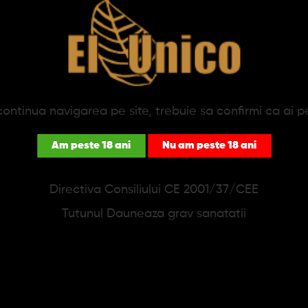
PRODUSE SIMILARE
ontinua navigarea pe site, trebuie sa confirmi ca ai p
Am peste 18 ani
Nu am peste 18 ani
Directiva Consiliului CE 2001/37/CEE
Tutunul Dauneaza grav sanatatii
te OCB Standard Blue 70
Foite OCB Standard No.1
mm
1,27 lei
1,66 lei
1,74 lei