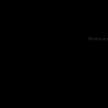
Pentru a c
Foite OCB Slim + Filtre 110 mm
Foi
5,03 lei
5,30 lei