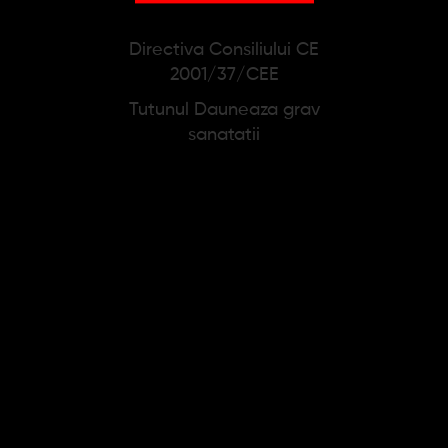
PRODUSE SIMILARE
Directiva Consiliului CE
2001/37/CEE
Tutunul Dauneaza grav
sanatatii
Tutun de rulat Mac
Tutun de rulat Bali
Baren Django 100%
Authentic American
(30g)
(35g)
29,65 lei
53,14 lei
38,01 lei
55,94 lei
Adauga in cos
Adauga in cos