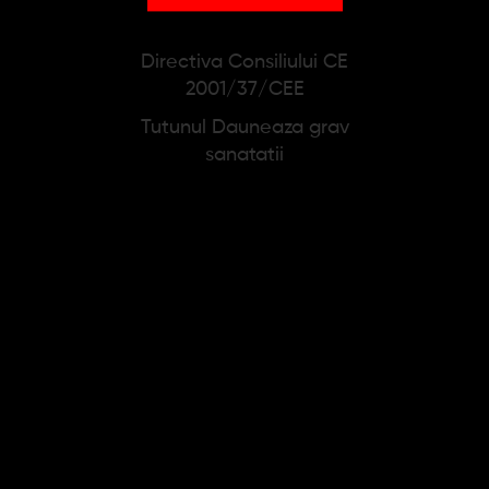
PRODUSE SIMILARE
Directiva Consiliului CE
2001/37/CEE
Tutunul Dauneaza grav
sanatatii
Tutun de rulat Mac
Tutun de rulat Bali
Baren Django 100%
Authentic American
(30g)
(35g)
29,65 lei
53,14 lei
38,01 lei
55,94 lei
Adauga in cos
Adauga in cos