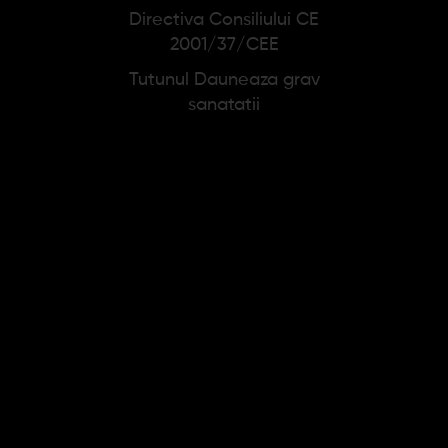
Directiva Consiliului CE
2001/37/CEE
Tutunul Dauneaza grav
sanatatii
Umidificator B2
Set Umidor Angelo
(maro inchis)
24x18x8cm
5,15 lei
243,88 lei
304,85 lei
Adauga in cos
Adauga in cos