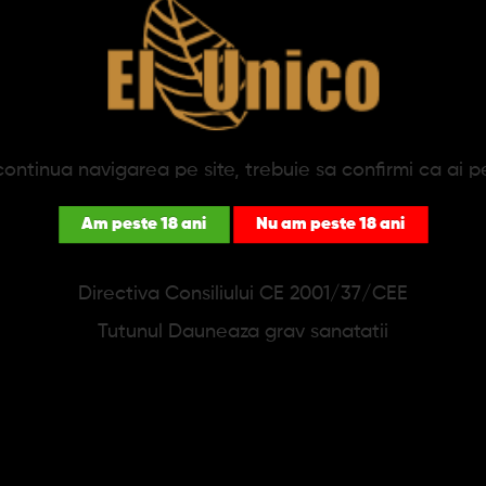
PRODUSE SIMILARE
ontinua navigarea pe site, trebuie sa confirmi ca ai p
Am peste 18 ani
Nu am peste 18 ani
Directiva Consiliului CE 2001/37/CEE
Tutunul Dauneaza grav sanatatii
icheta Zippo Black Ice
Bricheta Zippo Vintage/S
w Stripes
162,94 lei
165,65 lei
217,24 lei