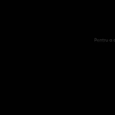
Pentru a c
Bricheta Easy Torch Cauciuc
Br
Outdoor
11,92 lei