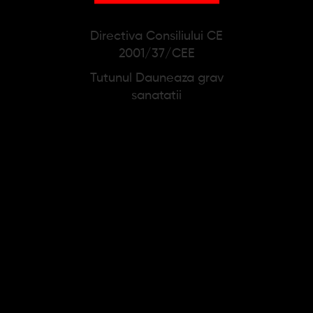
PRODUSE SIMILARE
Directiva Consiliului CE
2001/37/CEE
Tutunul Dauneaza grav
sanatatii
Bricheta Zippo Chrome
Bricheta Easy Torch 8
Herringbone
Rubber Hellblau
173,55 lei
11,22 lei
Adauga in cos
Adauga in cos