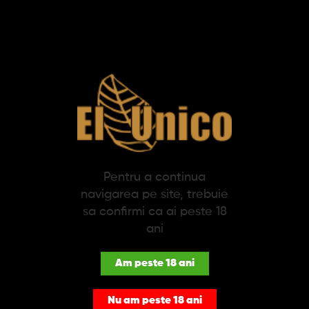
SPECIFICATII
DESCRIERE
Bricheta Xikar Turismo Double Jet (Matte Blue)
XIKAR este una dintre cele mai importante mărci de accesorii din
magazinele de tutun și cea mai cunoscută când vine vorba de inovație,
stil și performanță.
Bricheta Turismo este proiectata pentru un confort optim, utilizand
Pentru a continua
progresia naturala a mainii pentru a aprinde flacarile cu jet dublu. Cu
navigarea pe site, trebuie
dimensiuni convenabile pentru buzunar, capacul de protecție,
sa confirmi ca ai peste 18
rezervorul de combustibil supradimensionat și caracteristica
rezistentă la vânt, această brichetă este partenerul perfect pentru
ani
orice eveniment în aer liber.
Am peste 18 ani
Culoare: Albastru mat cu negru
Nu am peste 18 ani