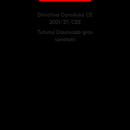
PRODUSE SIMILARE
Directiva Consiliului CE
2001/37/CEE
Tutunul Dauneaza grav
sanatatii
Furtun Narghilea
Creuzet Narghilea cu
Unica Folosinta
sita din metal
3,17 lei
26,34 lei
3,96 lei
Adauga in cos
Adauga in cos