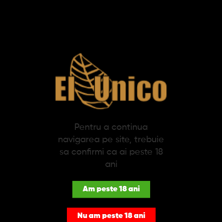
SPECIFICATII
DESCRIERE
Narghilea Doha 30 cm 2 furtunuri (negru)
Hookah, shisha sau narghilea - indiferent cum ai numi-o, un nou
mod de fumat a luat tot mai multa amploare si a castigat tot
mai multa popularitate in ultimii ani. Un obicei stravechi al
lumilor arabe, in ultima vreme, fumatul de narghilea a devenit
ceva comun si la noi. Adevaratii cunoscatori spun ca aceasta
Pentru a continua
este o arta, de la alegerea celui mai potrivit tutun pana la
navigarea pe site, trebuie
modul in care se prepara o narghilea. Astfel, accesoriile
sa confirmi ca ai peste 18
potrivite pot influenta in bine experienta ta.
ani
Narghilea Doha cu doua furtunuri, de culoare neagra, cu o inaltime de
30 cm si vas de sticla cu baza lata. Produsul contine toate accesoriile,
Am peste 18 ani
inclusiv cleste pentru manevrarea carbunilor.
Nu am peste 18 ani