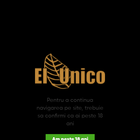
Produse pe pagina:
-5%
Tigari de foi Colts Filter
Tigari de foi Colts Filter
Pentru a continua
Beige (10)
Ruby (10)
navigarea pe site, trebuie
sa confirmi ca ai peste 18
28,31 lei
26,90 lei
ani
28,31 lei
Am peste 18 ani