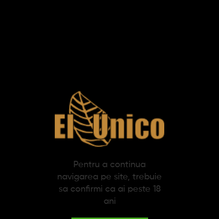
Adauga in cos
SPECIFICATII
DESCRIERE
Calimara Blason Flamboyant Red S.T. Dupont
S.T. Dupont inseamna piese exceptionale, pentru oameni
exceptionali, create sa treaca testul timpului. S.T. Dupont
reprezinta pasiunea adusa in procesul de creatie a produselor
de lux. Un atelier de design unde ideile si inovatia sunt aduse la
viata si unde calitatea este la cel mai inalt standard. O
mostenire ce dateaza inca din 1872, unde cei mai talentati
Pentru a continua
artizani ai Frantei sunt alesi pentru a reinvia mestesuguri unice
navigarea pe site, trebuie
ale trecutului pentru a crea exclusivul si exceptionalul.
sa confirmi ca ai peste 18
Fiecare piesa speciala are nevoie de accesoriile perfecte. Va
ani
recomandam folosirea accesoriilor si refill-urilor originale S.T.
Dupont pentru produsul dumneavoastra.