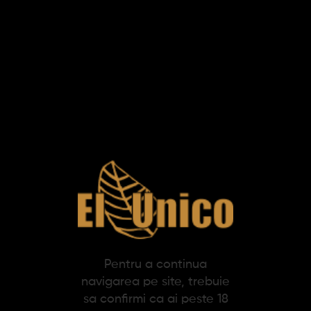
Produse pe pagina:
-22%
Tutun de rulat Mac Baren
Django 100% (30g)
Pentru a continua
29,65 lei
navigarea pe site, trebuie
38,01 lei
sa confirmi ca ai peste 18