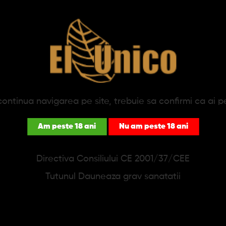
produse în această categorie.
ontinua navigarea pe site, trebuie sa confirmi ca ai p
Am peste 18 ani
Nu am peste 18 ani
NEWSLETTER
Directiva Consiliului CE 2001/37/CEE
se afla mai repede daca esti abonat. Reduceri noi in fiecare
Tutunul Dauneaza grav sanatatii
Sunt de acord cu
Politica de confidentialitate
.