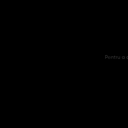
Nu sunt 
Pret
Pentru a c
Noutatile 