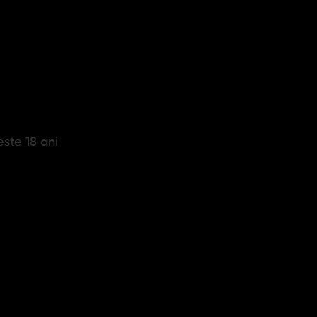
Continuare
este 18 ani
 saptamana!
ABONARE